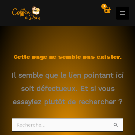
Aller
au
contenu
Cette page ne semble pas exister.
Il semble que le lien pointant ici
soit défectueux. Et si vous
essayiez plutôt de rechercher ?
Rechercher :